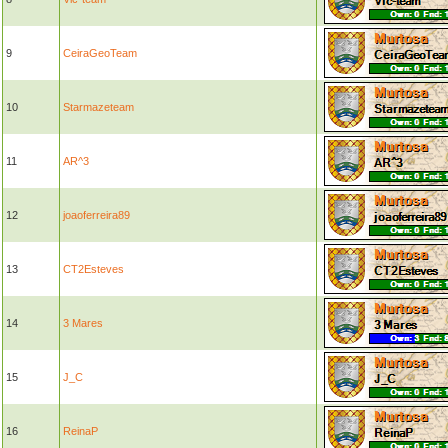
9
CeiraGeoTeam
10
Starmazeteam
11
AR^3
12
joaoferreira89
13
CT2Esteves
14
3 Mares
15
J_C
16
ReinaP