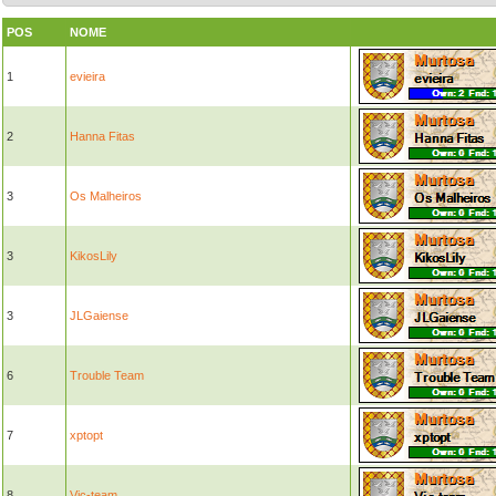
POS
NOME
1
evieira
2
Hanna Fitas
3
Os Malheiros
3
KikosLily
3
JLGaiense
6
Trouble Team
7
xptopt
8
Vic-team