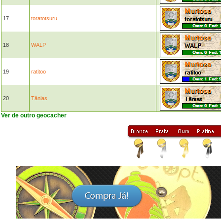
17
toratotsuru
18
WALP
19
ratitoo
20
Tânias
Ver de outro geocacher