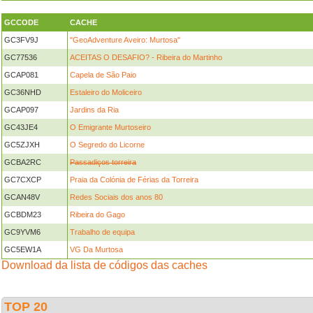
GCCODE
CACHE
GC3FV9J
"GeoAdventure Aveiro: Murtosa"
GC77536
ACEITAS O DESAFIO? - Ribeira do Martinho
GCAP081
Capela de São Paio
GC36NHD
Estaleiro do Moliceiro
GCAP097
Jardins da Ria
GC43JE4
O Emigrante Murtoseiro
GC5ZJXH
O Segredo do Licorne
GCBA2RC
Passadiços torreira
GC7CXCP
Praia da Colónia de Férias da Torreira
GCAN48V
Redes Sociais dos anos 80
GCBDM23
Ribeira do Gago
GC9YVM6
Trabalho de equipa
GC5EW1A
VG Da Murtosa
Download da lista de códigos das caches
TOP 20