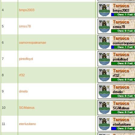
4
bmps2003
5
smss78
6
oamoreopaieamae
7
pintofloyd
8
rf32
9
dmelo
10
SGMateus
11
eterlusitano