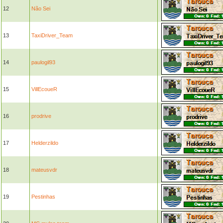
12
Não Sei
13
TaxiDriver_Team
14
paulogil93
15
VillEcoueR
16
prodrive
17
Helderzildo
18
mateusvdr
19
Pestinhas