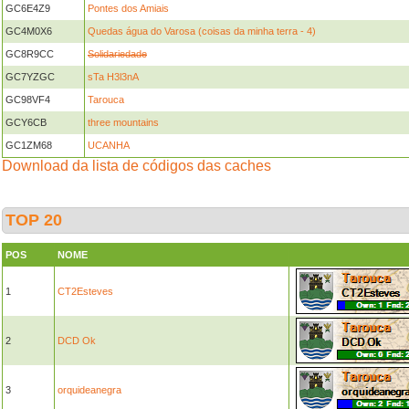
GC6E4Z9
Pontes dos Amiais
GC4M0X6
Quedas água do Varosa (coisas da minha terra - 4)
GC8R9CC
Solidariedade
GC7YZGC
sTa H3l3nA
GC98VF4
Tarouca
GCY6CB
three mountains
GC1ZM68
UCANHA
Download da lista de códigos das caches
TOP 20
POS
NOME
1
CT2Esteves
2
DCD Ok
3
orquideanegra