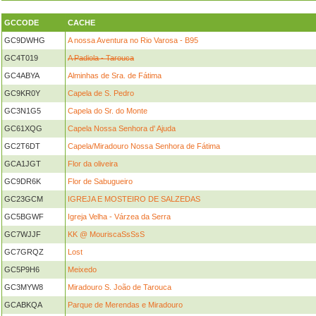
GCCODE
CACHE
GC9DWHG
A nossa Aventura no Rio Varosa - B95
GC4T019
A Padiola - Tarouca
GC4ABYA
Alminhas de Sra. de Fátima
GC9KR0Y
Capela de S. Pedro
GC3N1G5
Capela do Sr. do Monte
GC61XQG
Capela Nossa Senhora d' Ajuda
GC2T6DT
Capela/Miradouro Nossa Senhora de Fátima
GCA1JGT
Flor da oliveira
GC9DR6K
Flor de Sabugueiro
GC23GCM
IGREJA E MOSTEIRO DE SALZEDAS
GC5BGWF
Igreja Velha - Várzea da Serra
GC7WJJF
KK @ MouriscaSsSsS
GC7GRQZ
Lost
GC5P9H6
Meixedo
GC3MYW8
Miradouro S. João de Tarouca
GCABKQA
Parque de Merendas e Miradouro