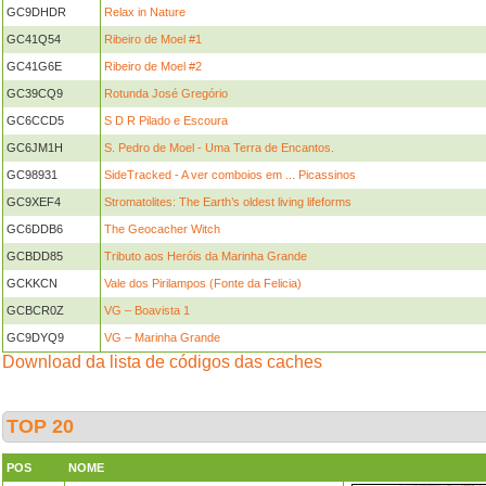
GC9DHDR
Relax in Nature
GC41Q54
Ribeiro de Moel #1
GC41G6E
Ribeiro de Moel #2
GC39CQ9
Rotunda José Gregório
GC6CCD5
S D R Pilado e Escoura
GC6JM1H
S. Pedro de Moel - Uma Terra de Encantos.
GC98931
SideTracked - A ver comboios em ... Picassinos
GC9XEF4
Stromatolites: The Earth’s oldest living lifeforms
GC6DDB6
The Geocacher Witch
GCBDD85
Tributo aos Heróis da Marinha Grande
GCKKCN
Vale dos Pirilampos (Fonte da Felicia)
GCBCR0Z
VG – Boavista 1
GC9DYQ9
VG – Marinha Grande
Download da lista de códigos das caches
TOP 20
POS
NOME