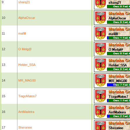
9
sharq21
10
AlphaOscar
11
mafilll
12
O Melg@
13
Helder_SSA
14
MR_MAG00
15
TiagoMatos7
16
AntMadeira
17
Sheranee