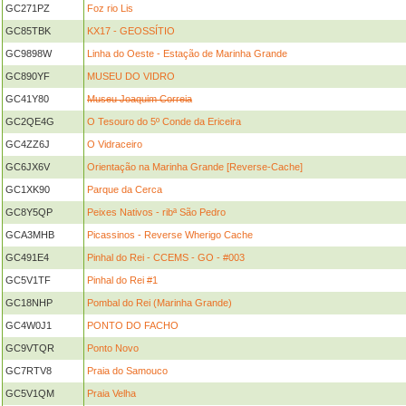
GC271PZ
Foz rio Lis
GC85TBK
KX17 - GEOSSÍTIO
GC9898W
Linha do Oeste - Estação de Marinha Grande
GC890YF
MUSEU DO VIDRO
GC41Y80
Museu Joaquim Correia
GC2QE4G
O Tesouro do 5º Conde da Ericeira
GC4ZZ6J
O Vidraceiro
GC6JX6V
Orientação na Marinha Grande [Reverse-Cache]
GC1XK90
Parque da Cerca
GC8Y5QP
Peixes Nativos - ribª São Pedro
GCA3MHB
Picassinos - Reverse Wherigo Cache
GC491E4
Pinhal do Rei - CCEMS - GO - #003
GC5V1TF
Pinhal do Rei #1
GC18NHP
Pombal do Rei (Marinha Grande)
GC4W0J1
PONTO DO FACHO
GC9VTQR
Ponto Novo
GC7RTV8
Praia do Samouco
GC5V1QM
Praia Velha