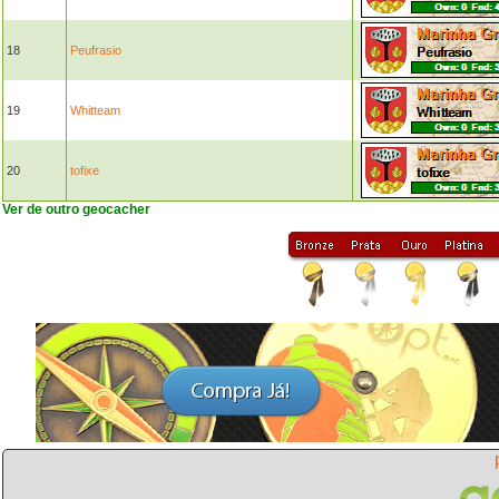
18
Peufrasio
19
Whitteam
20
tofixe
Ver de outro geocacher