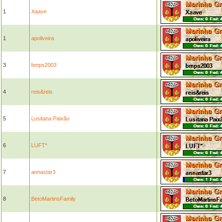
1
Xaave
1
apoliveira
3
bmps2003
4
reis&reis
5
Lusitana Paixão
6
LUFT*
7
annastar3
8
BetoMartinsFamily