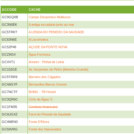
GCCODE
CACHE
GC9GQ0B
Campo Desportivo Multiusos
GC3N0EK
A antiga escadaria junto ao mar
GC5TRKT
A LENDA DO PENEDO DA SAUDADE
GC63N6E
A Locomotiva
GC52P48
AÇUDE DA PONTE NOVA
GCZW14
Água Formosa
GCXVT1
Areeiro - Pinhal de Leiria
GC152GE
As Serpentes de Pinho [Marinha Grande]
GC5TRR9
Barreiro dos Cágados
GC4AGYF
Bernardino Barros Gomes
GC7NCTF
BVMG - TB Hostel
GC3QR6C
Ciclo da Água 💦
GC1FM35
Comboio Americano
GCAJGXZ
Farol do Penedo da Saudade
GC4MEN0
Fonte D'Elvira
GC59VRG
Fonte dos Namorados